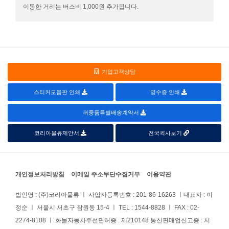
이동한 거리는 버스비 1,000원 추가됩니다.
기업고객상담
스티커모음판 인쇄
영수증 인쇄
귀중품특별배송계약서
코리아물류제안서
전국퀵사보기
개인정보처리방침
이메일 주소무단수집거부
이용약관
법인명 : (주)코리아물류 ㅣ 사업자등록번호 : 201-86-16263 ㅣ대표자 : 이
정순 ㅣ 서울시 서초구 잠원동 15-4 ㅣ
TEL : 1544-8828
ㅣ FAX : 02-
2274-8108 ㅣ 화물자동차주선면허증 : 제210148 통신판매업신고증 : 서