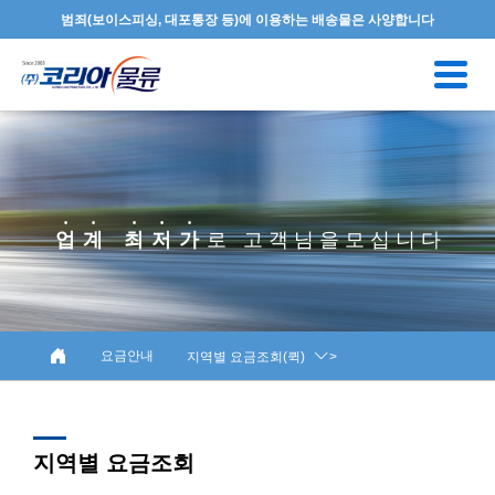
범죄(보이스피싱, 대포통장 등)에 이용하는 배송물은 사양합니다
Toggl
naviga
업 계 최 저 가
로 고 객 님 을 모 십 니 다
요금안내
지역별 요금조회(퀵)
>
지역별 요금조회